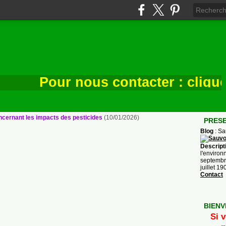
Pour nous contacter : cliquez i
cernant les impacts des pesticides
(
10/01/2026
)
PRES
Blog
: S
Descript
l'environ
septembre
juillet 1
Contact
BIENV
Si v