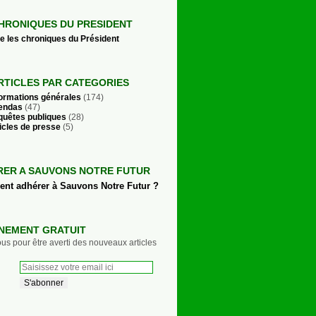
HRONIQUES DU PRESIDENT
re les chroniques du Président
RTICLES PAR CATEGORIES
formations générales
(174)
endas
(47)
quêtes publiques
(28)
icles de presse
(5)
RER A SAUVONS NOTRE FUTUR
t adhérer à Sauvons Notre Futur ?
NEMENT GRATUIT
s pour être averti des nouveaux articles