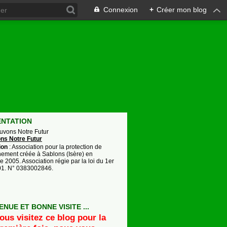
Connexion
+
Créer mon blog
ci
ENTATION
auvons Notre Futur
ion
: Association pour la protection de
nement créée à Sablons (Isère) en
 2005. Association régie par la loi du 1er
901. N° 0383002846.
ENUE ET BONNE VISITE ...
ous visitez ce blog pour la