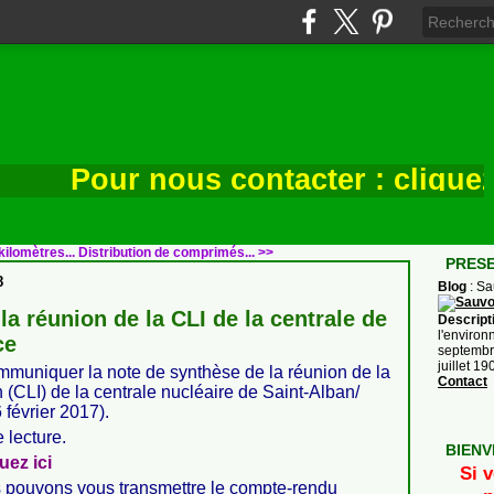
Pour nous contacter : cliquez ic
kilomètres...
Distribution de comprimés... >>
PRES
8
Blog
: S
la réunion de la CLI de la centrale de
Descript
l'environ
ce
septembre
juillet 1
mmuniquer la note de synthèse de la réunion de la
Contact
(CLI) de la centrale nucléaire de Saint-Alban/
 février 2017).
lecture.
BIENV
uez ici
Si v
 pouvons vous transmettre le compte-rendu