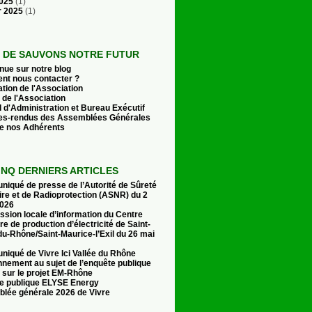
2025
(1)
r 2025
(1)
E DE SAUVONS NOTRE FUTUR
nue sur notre blog
t nous contacter ?
tion de l'Association
 de l'Association
 d'Administration et Bureau Exécutif
s-rendus des Assemblées Générales
de nos Adhérents
INQ DERNIERS ARTICLES
iqué de presse de l’Autorité de Sûreté
ire et de Radioprotection (ASNR) du 2
 2026
sion locale d’information du Centre
re de production d’électricité de Saint-
u-Rhône/Saint-Maurice-l’Exil du 26 mai
iqué de Vivre Ici Vallée du Rhône
nnement au sujet de l’enquête publique
 sur le projet EM-Rhône
e publique ELYSE Energy
lée générale 2026 de Vivre