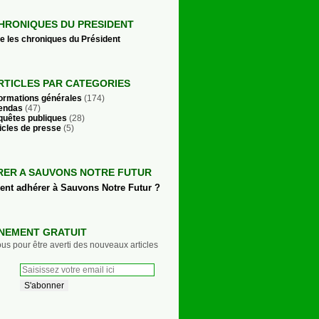
HRONIQUES DU PRESIDENT
re les chroniques du Président
RTICLES PAR CATEGORIES
formations générales
(174)
endas
(47)
quêtes publiques
(28)
icles de presse
(5)
RER A SAUVONS NOTRE FUTUR
t adhérer à Sauvons Notre Futur ?
NEMENT GRATUIT
s pour être averti des nouveaux articles