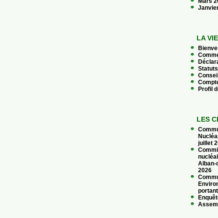
Mars 
Janvie
LA VI
Bienve
Commen
Déclara
Statuts
Conseil
Compte
Profil 
LES C
Commun
Nucléa
juillet
Commis
nucléai
Alban-d
2026
Commun
Enviro
portant
Enquêt
Assemb