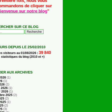
remière fois, nous vous
ommandons de cliquer sur
ienvenue sur notre blog
"
ERCHER SUR CE BLOG
EURS DEPUIS LE 25/02/2010
39 840
es visiteurs au 01/08/2026 :
s statistiques du blog (2010 et +)
ER AUX ARCHIVES
 2026
(1)
26
(1)
2026
(2)
r 2026
(1)
r 2026
(1)
bre 2025
(2)
025
(2)
 2025
(1)
025
(2)
25
(3)