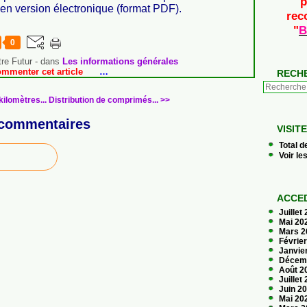
p
 en version électronique (format PDF).
rec
"
B
0
re Futur
-
dans
Les informations générales
ommenter cet article
…
RECH
kilomètres...
Distribution de comprimés... >>
commentaires
VISIT
Total d
Voir le
ACCED
Juillet
Mai 20
Mars 
Févrie
Janvie
Décem
Août 2
Juillet
Juin 2
Mai 20