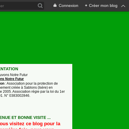
Connexion
+
Créer mon blog
i
ENTATION
auvons Notre Futur
ion
: Association pour la protection de
nement créée à Sablons (Isère) en
 2005. Association régie par la loi du 1er
901. N° 0383002846.
ENUE ET BONNE VISITE ...
ous visitez ce blog pour la