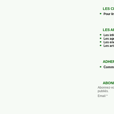
LES C
Pour li
LES A
Les in
Les ag
Les en
Les art
ADHE
Commen
ABON
Abonnez-vou
publiés.
Email