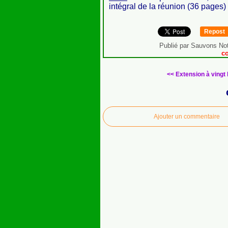
intégral de la réunion (36 pages)
Repost
Publié par Sauvons Not
c
<< Extension à vingt 
Ajouter un commentaire