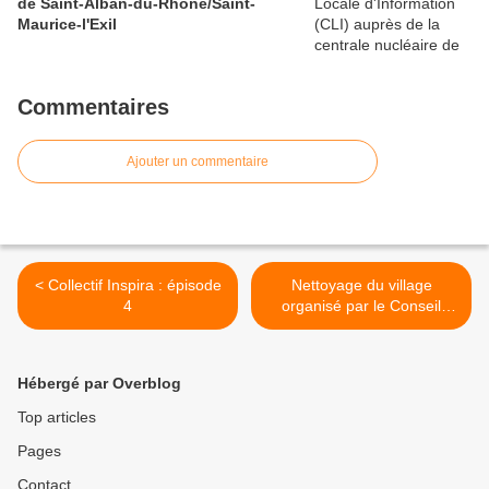
de Saint-Alban-du-Rhône/Saint-
Maurice-l'Exil
Commentaires
Ajouter un commentaire
< Collectif Inspira : épisode
Nettoyage du village
4
organisé par le Conseil
Municipal des Enfants de
Sablons (Isère) >
Hébergé par Overblog
Top articles
Pages
Contact