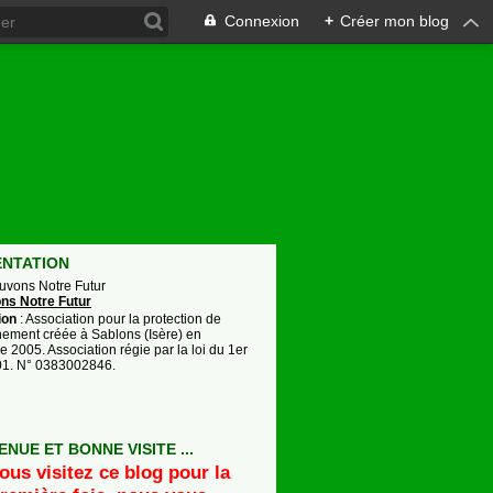
Connexion
+
Créer mon blog
ci
ENTATION
auvons Notre Futur
ion
: Association pour la protection de
nement créée à Sablons (Isère) en
 2005. Association régie par la loi du 1er
901. N° 0383002846.
ENUE ET BONNE VISITE ...
ous visitez ce blog pour la