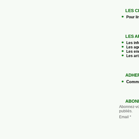
LES C
Pour li
LES A
Les in
Les ag
Les en
Les art
ADHE
Commen
ABON
Abonnez-vou
publiés.
Email