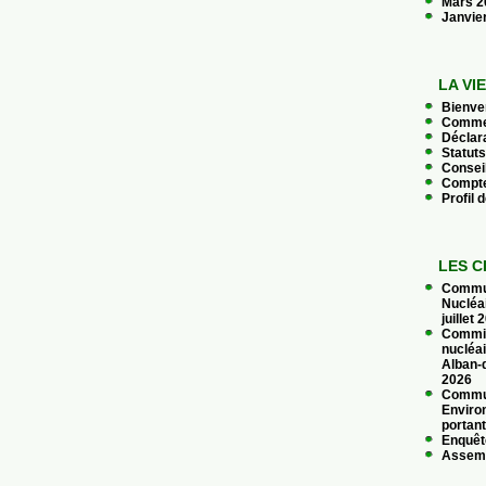
Mars 
Janvie
LA VI
Bienve
Commen
Déclara
Statuts
Conseil
Compte
Profil 
LES C
Commun
Nucléa
juillet
Commis
nucléai
Alban-d
2026
Commun
Enviro
portant
Enquêt
Assemb