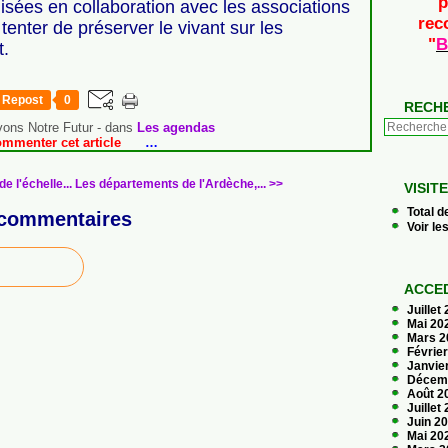
p
isées en collaboration avec les associations
rec
 tenter de préserver le vivant sur les
"
B
t.
Repost
0
RECH
vons Notre Futur
-
dans
Les agendas
ommenter cet article
…
 l'échelle...
Les départements de l'Ardèche,... >>
VISIT
Total d
commentaires
Voir le
ACCED
Juillet
Mai 20
Mars 
Févrie
Janvie
Décem
Août 2
Juillet
Juin 2
Mai 20