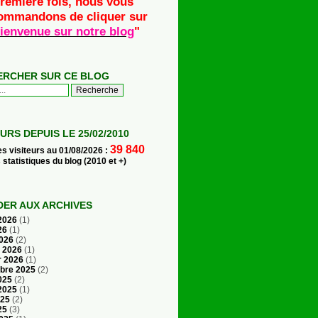
remière fois, nous vous
ommandons de cliquer sur
ienvenue sur notre blog
"
ERCHER SUR CE BLOG
EURS DEPUIS LE 25/02/2010
39 840
es visiteurs au 01/08/2026 :
s statistiques du blog (2010 et +)
ER AUX ARCHIVES
 2026
(1)
26
(1)
2026
(2)
r 2026
(1)
r 2026
(1)
bre 2025
(2)
025
(2)
 2025
(1)
025
(2)
25
(3)