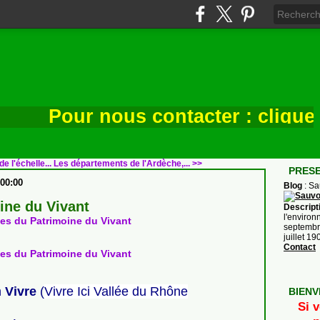
Pour nous contacter : cliquez i
 l'échelle...
Les départements de l'Ardèche,... >>
PRES
00:00
Blog
: S
ine du Vivant
Descript
l'environ
septembre
juillet 1
Contact
n
Vivre
(
Vivre Ici Vallée du Rhône
BIENV
Si v