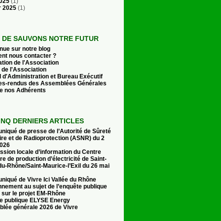
2025
(1)
r 2025
(1)
E DE SAUVONS NOTRE FUTUR
nue sur notre blog
t nous contacter ?
tion de l'Association
 de l'Association
 d'Administration et Bureau Exécutif
s-rendus des Assemblées Générales
de nos Adhérents
INQ DERNIERS ARTICLES
iqué de presse de l’Autorité de Sûreté
ire et de Radioprotection (ASNR) du 2
 2026
sion locale d’information du Centre
re de production d’électricité de Saint-
u-Rhône/Saint-Maurice-l’Exil du 26 mai
iqué de Vivre Ici Vallée du Rhône
nnement au sujet de l’enquête publique
 sur le projet EM-Rhône
e publique ELYSE Energy
lée générale 2026 de Vivre