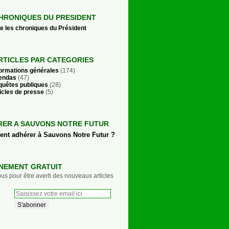
HRONIQUES DU PRESIDENT
re les chroniques du Président
RTICLES PAR CATEGORIES
formations générales
(174)
endas
(47)
quêtes publiques
(28)
icles de presse
(5)
RER A SAUVONS NOTRE FUTUR
t adhérer à Sauvons Notre Futur ?
NEMENT GRATUIT
s pour être averti des nouveaux articles