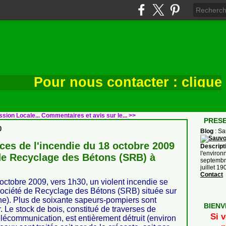
Pour nous contacter : cliquez ic
sion Locale...
Commentaires et avis sur le... >>
PRES
0
Blog
: S
es de l'incendie du 18 octobre 2009
Descript
l'environ
 de Recyclage des Bétons (SRB) à
septembre
juillet 1
Contact
ctobre 2009, vers 1h30, un violent incendie se
 Société de Recyclage des Bétons (SRB) située sur
e). Plus de soixante sapeurs-pompiers sont
BIENV
. Le stock de bois, constitué de traverses de
Si v
élécommunication, est entièrement détruit (environ