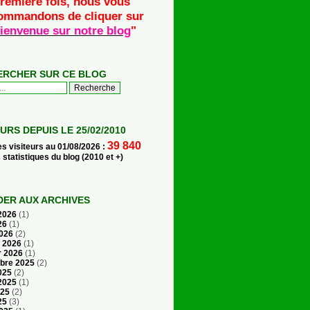
remière fois, nous vous
ommandons de cliquer sur
ienvenue sur notre blog
"
ERCHER SUR CE BLOG
EURS DEPUIS LE 25/02/2010
39 840
es visiteurs au 01/08/2026 :
s statistiques du blog (2010 et +)
ER AUX ARCHIVES
 2026
(1)
26
(1)
2026
(2)
r 2026
(1)
r 2026
(1)
bre 2025
(2)
025
(2)
 2025
(1)
025
(2)
25
(3)