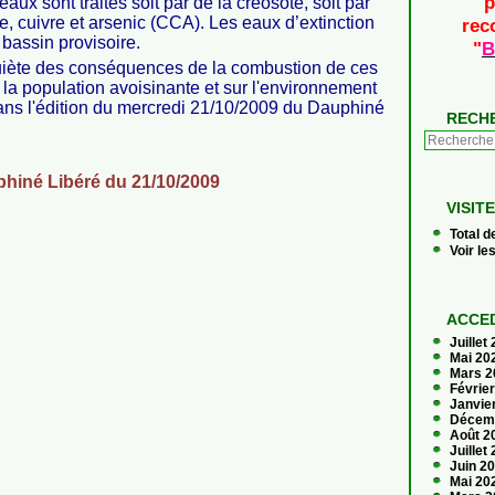
p
aux sont traités soit par de la créosote, soit par
, cuivre et arsenic (CCA). Les eaux d’extinction
rec
bassin provisoire.
"
B
nquiète des conséquences de la combustion de ces
 la population avoisinante et sur l'environnement
dans l'édition du mercredi 21/10/2009 du Dauphiné
RECH
VISIT
Total d
Voir le
ACCED
Juillet
Mai 20
Mars 
Févrie
Janvie
Décem
Août 2
Juillet
Juin 2
Mai 20