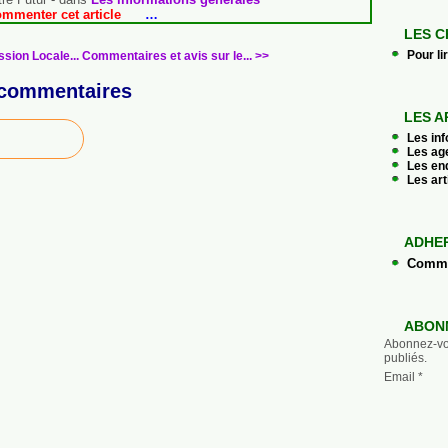
ommenter cet article
…
LES C
Pour li
sion Locale...
Commentaires et avis sur le... >>
commentaires
LES A
Les in
Les ag
Les en
Les art
ADHE
Commen
ABON
Abonnez-vou
publiés.
Email