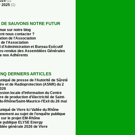
2025
(1)
r 2025
(1)
E DE SAUVONS NOTRE FUTUR
nue sur notre blog
t nous contacter ?
tion de l'Association
 de l'Association
 d'Administration et Bureau Exécutif
s-rendus des Assemblées Générales
de nos Adhérents
INQ DERNIERS ARTICLES
iqué de presse de l’Autorité de Sûreté
ire et de Radioprotection (ASNR) du 2
 2026
sion locale d’information du Centre
re de production d’électricité de Saint-
u-Rhône/Saint-Maurice-l’Exil du 26 mai
iqué de Vivre Ici Vallée du Rhône
nnement au sujet de l’enquête publique
 sur le projet EM-Rhône
e publique ELYSE Energy
lée générale 2026 de Vivre