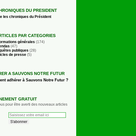
HRONIQUES DU PRESIDENT
re les chroniques du Président
RTICLES PAR CATEGORIES
formations générales
(174)
endas
(47)
quêtes publiques
(28)
icles de presse
(5)
RER A SAUVONS NOTRE FUTUR
t adhérer à Sauvons Notre Futur ?
NEMENT GRATUIT
s pour être averti des nouveaux articles