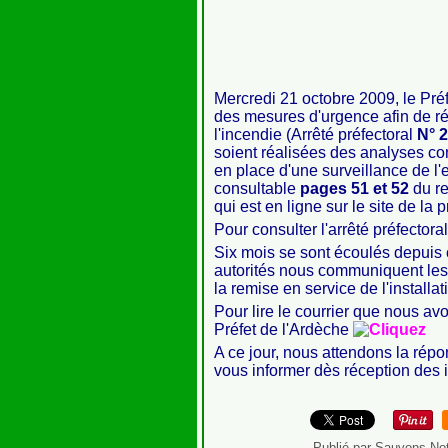
Mercredi 21 octobre 2009, le Pré
des mesures d'urgence afin de 
l'incendie (Arrêté préfectoral
N° 
soient réalisées des analyses con
en place d'une surveillance de l'e
consultable
pages 51 et 52
du re
qui est en ligne sur le site de la 
Pour consulter l'arrêté préfector
Six mois se sont écoulés depuis
autorités nous communiquent les 
la remise en service de l'installat
Pour lire le courrier que nous a
Préfet de l'Ardèche
A ce jour, nous attendons la rép
vous informer dès réception des 
Publié par Sauvons Not