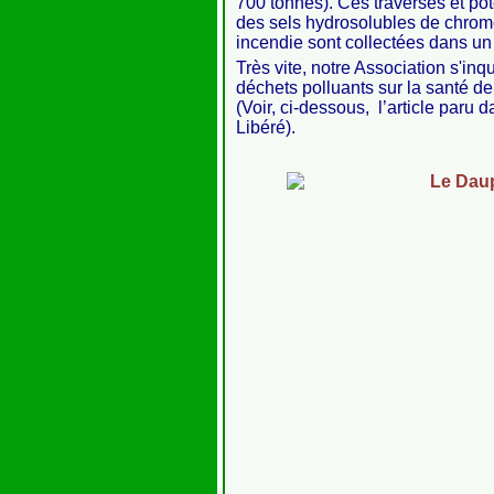
700 tonnes). Ces traverses et pote
des sels hydrosolubles de chrome
incendie sont collectées dans un 
Très vite, notre Association s'i
déchets polluants sur la santé de
(Voir, ci-dessous,
l’article paru 
Libéré).