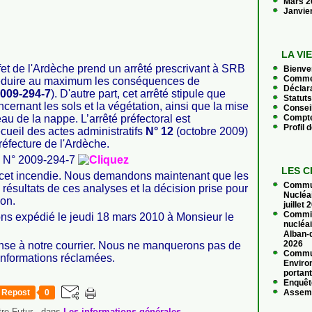
Mars 
Janvie
LA VI
fet de l'Ardèche prend un arrêté prescrivant à SRB
Bienve
Commen
réduire au maximum les conséquences de
Déclara
2009-294-7
). D'autre part, cet arrêté stipule que
Statuts
cernant les sols et la végétation, ainsi que la mise
Conseil
au de la nappe. L’arrêté préfectoral est
Compte
Profil 
cueil des actes administratifs
N° 12
(octobre 2009)
préfecture de l'Ardèche.
al N° 2009-294-7
LES C
 cet incendie. Nous demandons maintenant que les
Commun
résultats de ces analyses et la décision prise pour
Nucléa
ion.
juillet
Commis
vons
expédié le jeudi 18 mars 2010 à Monsieur
le
nucléai
Alban-d
2026
onse à notre courrier. Nous ne manquerons pas de
Commun
informations réclamées.
Enviro
portant
Enquêt
Repost
0
Assemb
re Futur
-
dans
Les informations générales