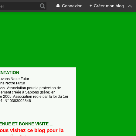
Connexion
+
Créer mon blog
i
ENTATION
auvons Notre Futur
ion
: Association pour la protection de
nement créée à Sablons (Isère) en
 2005. Association régie par la loi du 1er
901. N° 0383002846.
ENUE ET BONNE VISITE ...
ous visitez ce blog pour la