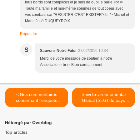
tous bords sont complices et je sais de quoi je parle.<br />
Toute ma famille et moi-même sommes de tout coeur avec
vos combats car "RESISTER C'EST EXISTER"<br /> Michel et
Marie José DUQUEYROIX
Répondre
S
Sauvons Notre Futur
27/02/2016 10:34
Merci de votre message de soutien à notre
Association.<br /> Bien cordialement.
< Nos commentaires
Suivi Environnemental
concernant l’enquête
Global (SEG) du pays
publique préalable à
Roussillonnais >
l’autorisation de
prélèvement dans le
Hébergé par Overblog
captage de Peyraud
Top articles